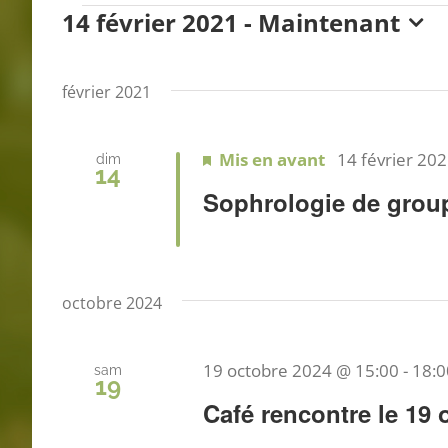
14 février 2021
 - 
Maintenant
Évènements
Sélectionnez
une
février 2021
date.
Mis en avant
14 février 20
dim
14
Sophrologie de grou
octobre 2024
19 octobre 2024 @ 15:00
-
18:0
sam
19
Café rencontre le 19 