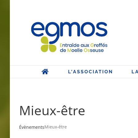
Passer
au
contenu
L’ASSOCIATION
L
Mieux-être
Mieux-être
Évènements