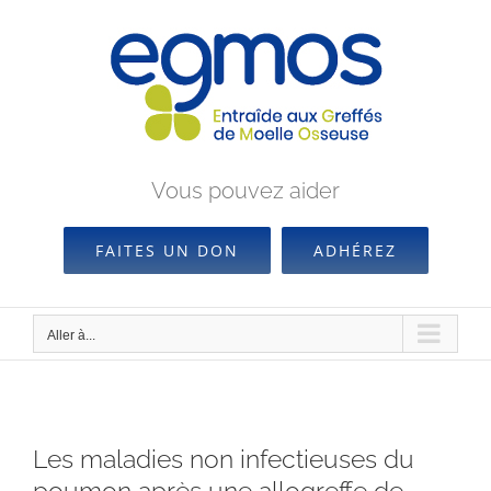
Passer
au
contenu
Vous pouvez aider
FAITES UN DON
ADHÉREZ
Aller à...
Les maladies non infectieuses du
poumon après une allogreffe de