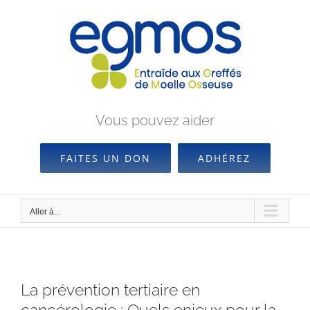
Passer
au
contenu
Vous pouvez aider
FAITES UN DON
ADHÉREZ
Aller à...
La prévention tertiaire en
cancérologie : Quels enjeux pour la