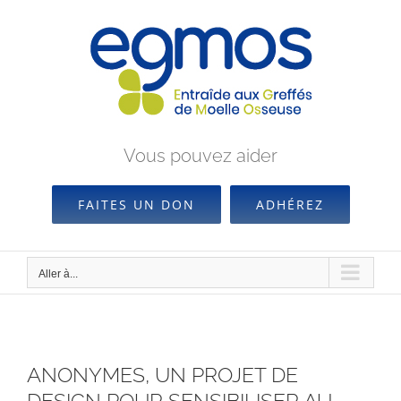
Passer
au
contenu
Vous pouvez aider
FAITES UN DON
ADHÉREZ
Aller à...
ANONYMES, UN PROJET DE
DESIGN POUR SENSIBILISER AU