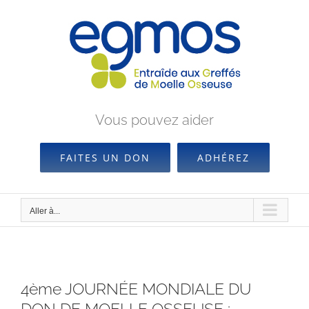
Passer
au
contenu
Vous pouvez aider
FAITES UN DON
ADHÉREZ
Aller à...
4ème JOURNÉE MONDIALE DU
DON DE MOELLE OSSEUSE :