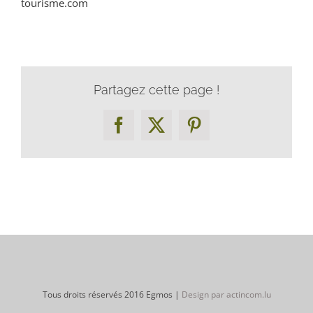
tourisme.com
Partagez cette page !
Facebook
X
Pinterest
Tous droits réservés 2016 Egmos |
Design par actincom.lu