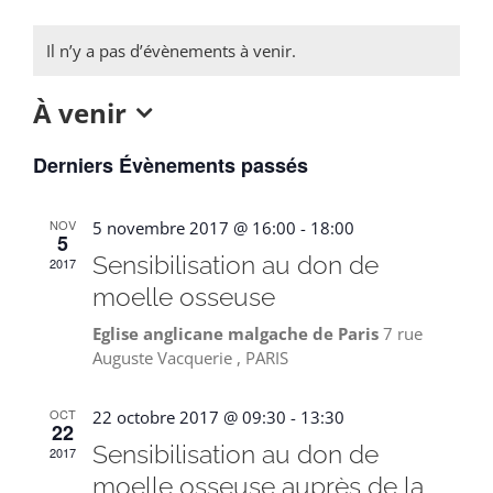
Il n’y a pas d’évènements à venir.
À venir
Sélectionnez
Derniers Évènements passés
une
date.
NOV
5 novembre 2017 @ 16:00
-
18:00
5
Sensibilisation au don de
2017
moelle osseuse
Eglise anglicane malgache de Paris
7 rue
Auguste Vacquerie , PARIS
OCT
22 octobre 2017 @ 09:30
-
13:30
22
Sensibilisation au don de
2017
moelle osseuse auprès de la