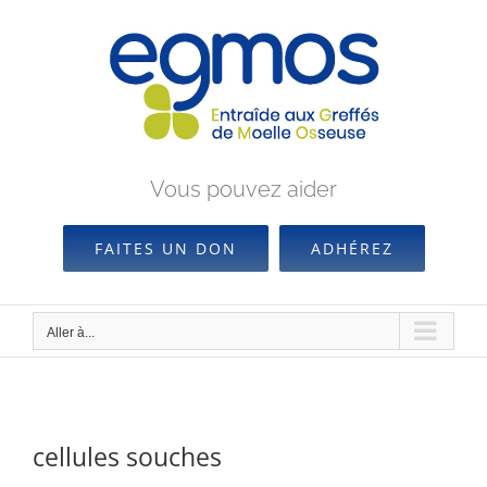
Passer
au
contenu
Vous pouvez aider
FAITES UN DON
ADHÉREZ
Aller à...
cellules souches