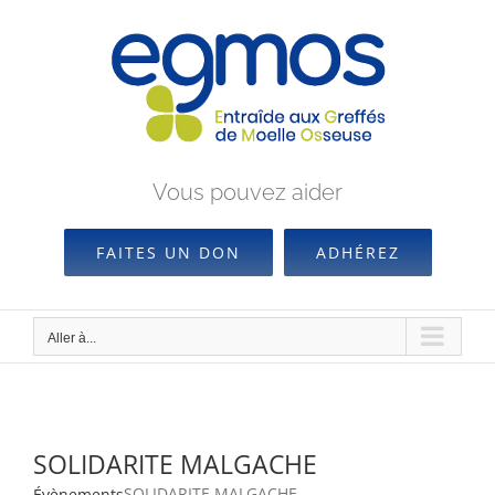
Passer
au
contenu
Vous pouvez aider
FAITES UN DON
ADHÉREZ
Aller à...
SOLIDARITE MALGACHE
SOLIDARITE MALGACHE
Évènements