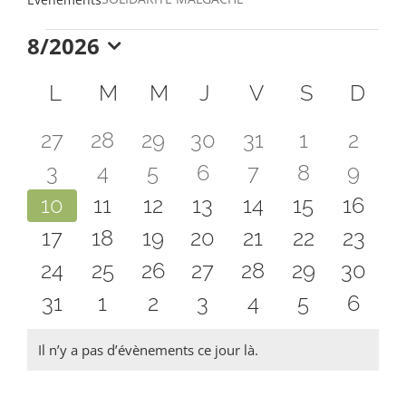
Évènements
8/2026
Sélectionnez
Calendrier
une
L
lundi
M
mardi
M
mercredi
J
jeudi
V
vendredi
S
samedi
D
dim
date.
de
0
0
0
0
0
0
0
27
28
29
30
31
1
2
Évènements
évènements
0
évènements
0
évènements
0
évènements
0
évènements
0
0
évènemen
0
évèn
3
4
5
6
7
8
9
0
évènements
0
évènements
0
évènements
0
évènements
0
évènements
0
évènemen
0
évèn
10
11
12
13
14
15
16
évènements
0
0
évènements
0
évènements
0
évènements
évènements
0
0
évènement
0
évène
17
18
19
20
21
22
23
0
évènements
0
évènements
0
évènements
évènements
0
0
évènements
0
évènement
0
évène
24
25
26
27
28
29
30
évènements
0
évènements
0
évènements
0
évènements
0
évènements
0
évènement
0
évène
0
31
1
2
3
4
5
6
évènements
évènements
évènements
évènements
évènements
évènemen
évèn
Il n’y a pas d’évènements ce jour là.
Notice